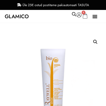
Üle 25€ ostud postitame pakiautomaati TASUTA
0
GLAMICO