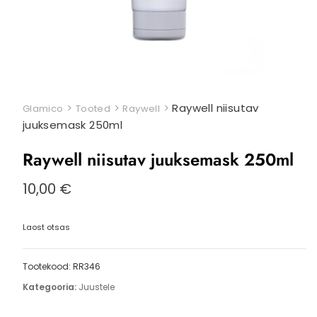
>
>
>
Raywell niisutav
Glamico
Tooted
Raywell
juuksemask 250ml
Raywell niisutav juuksemask 250ml
10,00
€
Laost otsas
Tootekood:
RR346
Kategooria:
Juustele