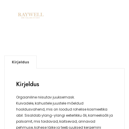
Kirjeldus
Kirjeldus
Orgaaniline niisutav juuksemask.
Kuivadele, kahustele juustele mõeldud
hooldusvahend, mis on loodud rohelise kosmeetika
abil. Sisaldab ylang-ylangi eeterlikku õli, kameeliaõli ja
palsamit, mis toidavad, kaitsevad, annavad
pehmuse, kohese läike ja teeb juuksed kergemini