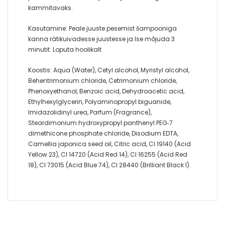
kammitavaks.
Kasutamine: Peale juuste pesemist šampooniga
kanna rätikuivadesse juustesse ja lse mõjuda 3
minutit. Loputa hoolikalt
Koostis: Aqua (Water), Cetyl alcohol, Myristyl alcohol,
Behentrimonium chloride, Cetrimonium chloride,
Phenoxyethanol, Benzoic acid, Dehydroacetic acid,
Ethylhexylglycerin, Polyaminopropyl biguanide,
Imidazolidinyl urea, Parfum (Fragrance),
Steardimonium hydroxypropyl panthenyl PEG‑7
dimethicone phosphate chloride, Disodium EDTA,
Camellia japonica seed oil, Citric acid, CI 19140 (Acid
Yellow 23), CI 14720 (Acid Red 14), CI 16255 (Acid Red
18), CI 73015 (Acid Blue 74), CI 28440 (Brilliant Black 1).