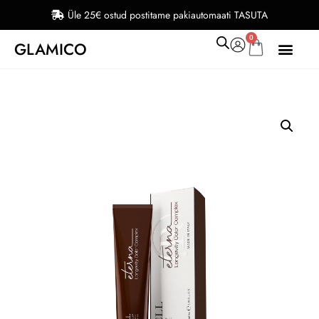
Üle 25€ ostud postitame pakiautomaati TASUTA
0
GLAMICO