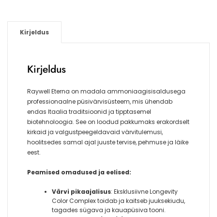
Kirjeldus
Kirjeldus
Raywell Eterna on madala ammoniaagisisaldusega
professionaalne püsivärvisüsteem, mis ühendab
endas Itaalia traditsioonid ja tipptasemel
biotehnoloogia. See on loodud pakkumaks erakordselt
kirkaid ja valgustpeegeldavaid värvitulemusi,
hoolitsedes samal ajal juuste tervise, pehmuse ja läike
eest.
Peamised omadused ja eelised:
Värvi pikaajalisus
: Eksklusiivne Longevity
Color Complex toidab ja kaitseb juuksekiudu,
tagades sügava ja kauapüsiva tooni.