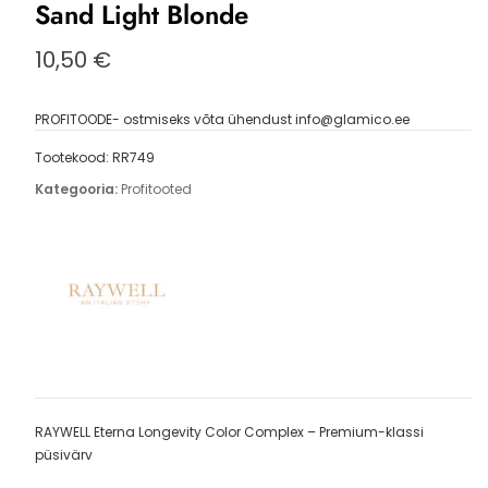
Sand Light Blonde
10,50
€
PROFITOODE- ostmiseks võta ühendust info@glamico.ee
Tootekood:
RR749
Kategooria:
Profitooted
RAYWELL Eterna Longevity Color Complex – Premium-klassi
püsivärv