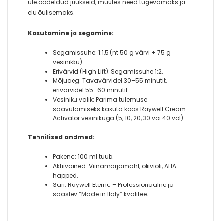
ületöödeldud juukseid, muutes need tugevamaks ja
elujõulisemaks.
Kasutamine ja segamine:
Segamissuhe: 1:1,5 (nt 50 g värvi + 75 g
vesinikku)
Erivärvid (High Lift): Segamissuhe 1:2.
Mõjuaeg: Tavavärvidel 30–55 minutit,
erivärvidel 55–60 minutit.
Vesiniku valik: Parima tulemuse
saavutamiseks kasuta koos Raywell Cream
Activator vesinikuga (5, 10, 20, 30 või 40 vol).
Tehnilised andmed:
Pakend: 100 ml tuub.
Aktiivained: Viinamarjamahl, oliiviõli, AHA-
happed.
Sari: Raywell Eterna – Professionaalne ja
säästev “Made in Italy” kvaliteet.