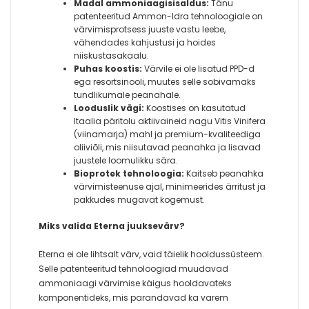
Madal ammoniaagisisaldus:
Tänu
patenteeritud Ammon-Idra tehnoloogiale on
värvimisprotsess juuste vastu leebe,
vähendades kahjustusi ja hoides
niiskustasakaalu.
Puhas koostis:
Värvile ei ole lisatud PPD-d
ega resortsinooli, muutes selle sobivamaks
tundlikumale peanahale.
Looduslik vägi:
Koostises on kasutatud
Itaalia päritolu aktiivaineid nagu Vitis Vinifera
(viinamarja) mahl ja premium-kvaliteediga
oliiviõli, mis niisutavad peanahka ja lisavad
juustele loomulikku sära.
Bioprotek tehnoloogia:
Kaitseb peanahka
värvimisteenuse ajal, minimeerides ärritust ja
pakkudes mugavat kogemust.
Miks valida Eterna juuksevärv?
Eterna ei ole lihtsalt värv, vaid täielik hooldussüsteem.
Selle patenteeritud tehnoloogiad muudavad
ammoniaagi värvimise käigus hooldavateks
komponentideks, mis parandavad ka varem