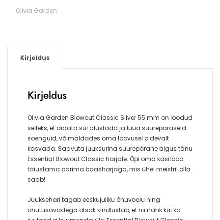
Olivia Garden
Kirjeldus
Kirjeldus
Olivia Garden Blowout Classic Silver 55 mm on loodud
selleks, et aidata sul alustada ja luua suurepäraseid
soenguid, võimaldades oma loovusel pidevalt
kasvada. Saavuta juuksurina suurepärane algus tänu
Essential Blowout Classic harjale. Õpi oma käsitööd
täiustama parima baasharjaga, mis ühel meistril olla
saab!
Juuksehari tagab eeskujuliku õhuvoolu ning
õhutusavadega otsak kindlustab, et nii nahk kui ka