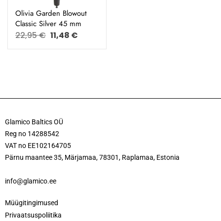
Olivia Garden Blowout
Classic Silver 45 mm
22,95
€
11,48
€
Glamico Baltics OÜ
Reg no 14288542
VAT no EE102164705
Pärnu maantee 35, Märjamaa, 78301, Raplamaa, Estonia
info@glamico.ee
Müügitingimused
Privaatsuspoliitika