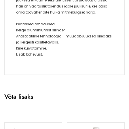
juuksed ei kuumeneks üle. Essential Blowout Classic
hari on väärtuslik täiendus igale juuksurile, kes otsib
oma töövahendite hulka mitmekülgset harja.
Peamised omadused:
Kerge alumiiniumist silinder.
Antistaatiline tehnoloogia – muudab juuksed siledaks
ja kergesti käsitletavaks.
Kiire kuivatamine.
Lisab kohevust.
Võta lisaks