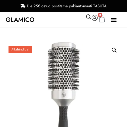
Üle 25€ ostud postitame pakiautomaati TASUTA
0
GLAMICO
Allahindlus!